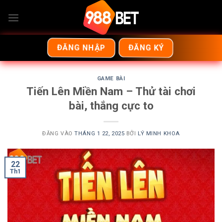
Bỏ
qua
nội
dung
ĐĂNG NHẬP
ĐĂNG KÝ
GAME BÀI
Tiến Lên Miền Nam – Thử tài chơi
bài, thắng cực to
ĐĂNG VÀO
THÁNG 1 22, 2025
BỞI
LÝ MINH KHOA
22
Th1