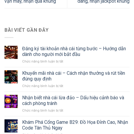
vận may, nhận quà khủng
dàng, nhận jackpot khủng
BÀI VIẾT GẦN ĐÂY
Đăng ký tài khoản nhà cái từng bước – Hướng dẫn
dành cho người mới bắt đầu
Chức năng bình luận bị tắt
ở
Đăng
ký
Khuyến mãi nhà cái – Cách nhận thưởng và rút tiền
tài
đúng quy định
khoản
Chức năng bình luận bị tắt
ở
nhà
Khuyến
cái
mãi
Nhận biết nhà cái lừa đảo – Dấu hiệu cảnh báo và
từng
nhà
bước
cách phòng tránh
cái
–
Chức năng bình luận bị tắt
ở
–
Hướng
Nhận
Cách
dẫn
biết
Khám Phá Cổng Game B29: Đồ Họa Đỉnh Cao, Nhận
nhận
dành
nhà
thưởng
Code Tân Thủ Ngay
cho
cái
và
người