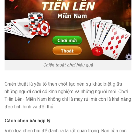
Chiến thuật chơi hiệu quả
Chiến thuật là yếu tố then chốt tạo nên sự khác biệt giữa
những người chơi có kinh nghiệm và những người mới. Chơi
Tiến Lên- Miền Nam không chỉ là may rủi mà còn là khả năng
đọc tình hình và đối thủ.
Cách chọn bài hợp lý
Việc lựa chọn bài để đánh ra là rất quan trọng. Bạn cần cân