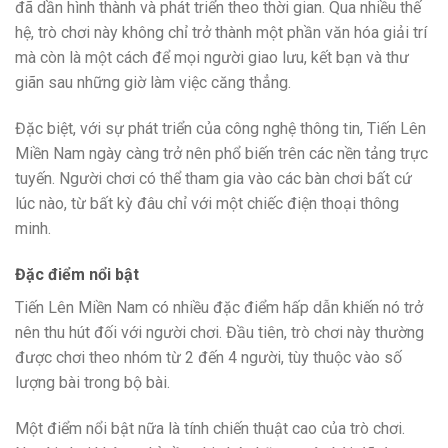
đã dần hình thành và phát triển theo thời gian. Qua nhiều thế
hệ, trò chơi này không chỉ trở thành một phần văn hóa giải trí
mà còn là một cách để mọi người giao lưu, kết bạn và thư
giãn sau những giờ làm việc căng thẳng.
Đặc biệt, với sự phát triển của công nghệ thông tin, Tiến Lên
Miền Nam ngày càng trở nên phổ biến trên các nền tảng trực
tuyến. Người chơi có thể tham gia vào các bàn chơi bất cứ
lúc nào, từ bất kỳ đâu chỉ với một chiếc điện thoại thông
minh.
Đặc điểm nổi bật
Tiến Lên Miền Nam có nhiều đặc điểm hấp dẫn khiến nó trở
nên thu hút đối với người chơi. Đầu tiên, trò chơi này thường
được chơi theo nhóm từ 2 đến 4 người, tùy thuộc vào số
lượng bài trong bộ bài.
Một điểm nổi bật nữa là tính chiến thuật cao của trò chơi.