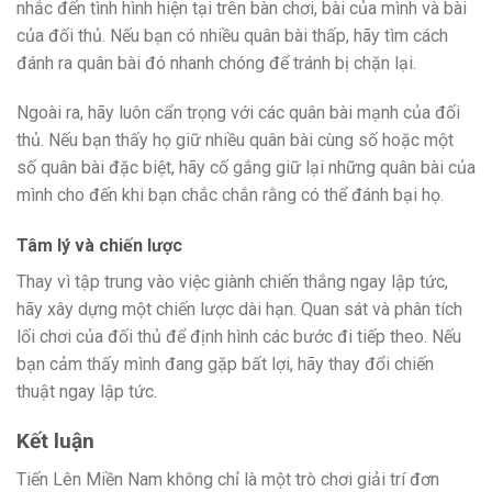
nhắc đến tình hình hiện tại trên bàn chơi, bài của mình và bài
của đối thủ. Nếu bạn có nhiều quân bài thấp, hãy tìm cách
đánh ra quân bài đó nhanh chóng để tránh bị chặn lại.
Ngoài ra, hãy luôn cẩn trọng với các quân bài mạnh của đối
thủ. Nếu bạn thấy họ giữ nhiều quân bài cùng số hoặc một
số quân bài đặc biệt, hãy cố gắng giữ lại những quân bài của
mình cho đến khi bạn chắc chắn rằng có thể đánh bại họ.
Tâm lý và chiến lược
Thay vì tập trung vào việc giành chiến thắng ngay lập tức,
hãy xây dựng một chiến lược dài hạn. Quan sát và phân tích
lối chơi của đối thủ để định hình các bước đi tiếp theo. Nếu
bạn cảm thấy mình đang gặp bất lợi, hãy thay đổi chiến
thuật ngay lập tức.
Kết luận
Tiến Lên Miền Nam không chỉ là một trò chơi giải trí đơn