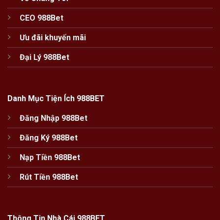
CEO 988Bet
Ưu đãi khuyến mãi
Đại Lý 988Bet
Danh Mục Tiện Ích 988BET
Đăng Nhập 988Bet
Đăng Ký 988Bet
Nạp Tiền 988Bet
Rút Tiền 988Bet
Thông Tin Nhà Cái 988BET