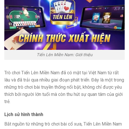
Tiến Lên Miền Nam: Giới thiệu
Trò chơi Tiến Lên Miền Nam đã có mặt tại Việt Nam từ rất
lâu và đã trải qua nhiều giai đoạn phát triển. Đây là một trong
những trò chơi bài truyền thống nổi bật, không chỉ được yêu
thích bởi người lớn tuổi mà còn thu hút sự quan tâm của giới
trẻ.
Lịch sử hình thành
Bắt nguồn từ những trò chơi bài cổ xưa, Tiến Lên Miền Nam