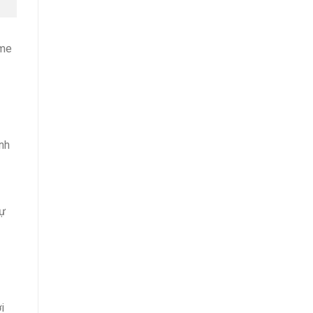
–
Đáng
C1
Văn
Để
hóa
Trải
chơi
Nghiệm
ame
Rikvip
có
trách
nhiệm
nh
Sự
i