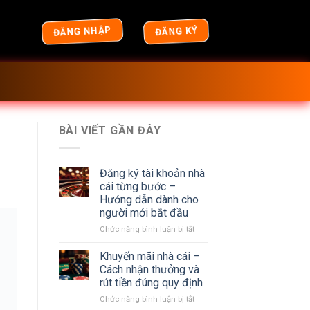
ĐĂNG NHẬP
ĐĂNG KÝ
BÀI VIẾT GẦN ĐÂY
Đăng ký tài khoản nhà
cái từng bước –
Hướng dẫn dành cho
người mới bắt đầu
Chức năng bình luận bị tắt
ở
Đăng
ký
Khuyến mãi nhà cái –
tài
Cách nhận thưởng và
khoản
rút tiền đúng quy định
nhà
Chức năng bình luận bị tắt
ở
cái