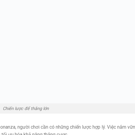
Chiến lược để thắng lớn
onanza, người chơi cần có những chiến lược hợp lý. Việc nắm vữ
i tối ưu hóa khả năng thắng cược.