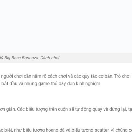
ũ Big Bass Bonanza: Cách chơi
 người chơi cần nắm rõ cách chơi và các quy tắc cơ bản. Trò chơi
i bắt đầu và những game thủ dày dạn kinh nghiệm.
n giản. Các biểu tượng trên cuộn sẽ tự động quay và dừng lại, t
 biệt, như biểu tượng hoang dã và biểu tượng scatter, vì chúng c