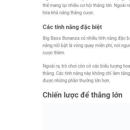
thể mang lại nhiều cơ hội thắng lớn. Ngoài r
hóa khả năng thắng cược.
Các tính năng đặc biệt
Big Bass Bonanza có nhiều tính năng đặc bi
năng nổi bật là vòng quay miễn phí, nơi ng
cược thêm.
Ngoài ra, trò chơi còn có các biểu tượng ho
thắng. Các tính năng này không chỉ làm tăng
được những phần thưởng lớn hơn.
Chiến lược để thắng lớn