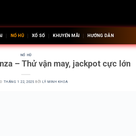
I
NỔ HŨ
XỔ SỐ
KHUYẾN MÃI
HƯỚNG DẪN
NỔ HŨ
nza – Thử vận may, jackpot cực lớn
ÀO
THÁNG 1 22, 2025
BỞI
LÝ MINH KHOA